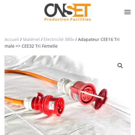
Skip
to
main
content
Accueil
/
Matériel
/
Electricité 380v
/ Adapateur CEE16 Tri
male => CEE32 Tri Femelle