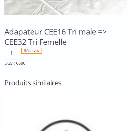
Adapateur CEE16 Tri male =>
CEE32 Tri Femelle
quantité
Réservez
de
UGS :
6680
Adapateur
CEE16
Tri
Produits similaires
male
=>
CEE32
Tri
Femelle