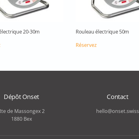
électrique 20-30m
Rouleau électrique 50m
z
Réservez
Dépôt Onset
Contact
Rte de Massongex 2
hello@onset.swiss
1880 Bex