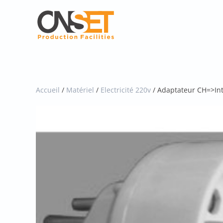
Skip
to
main
content
Accueil
/
Matériel
/
Electricité 220v
/ Adaptateur CH=>Int