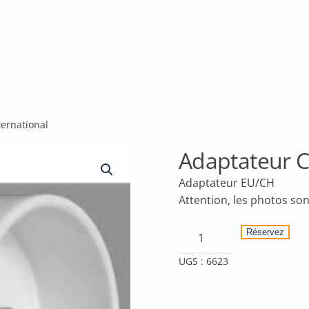
ernational
Adaptateur C
Adaptateur EU/CH
quantité
Réservez
de
UGS :
6623
Adaptateur
CH=>International