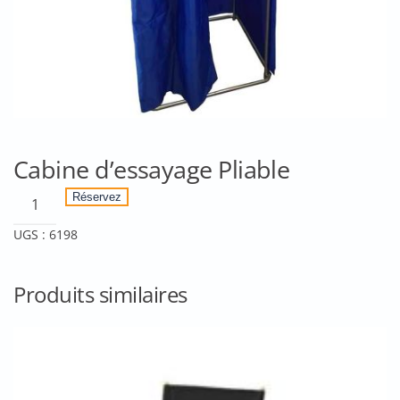
Cabine d’essayage Pliable
quantité
Réservez
de
UGS :
6198
Cabine
d'essayage
Pliable
Produits similaires