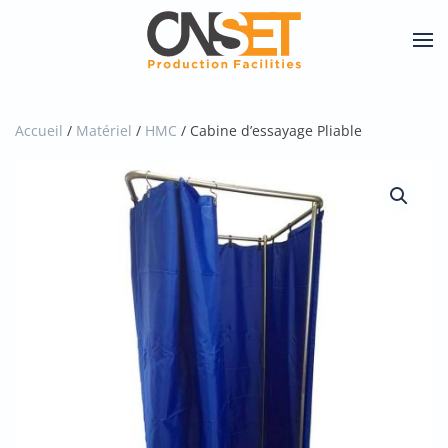
Skip
to
main
content
Accueil
/
Matériel
/
HMC
/ Cabine d’essayage Pliable