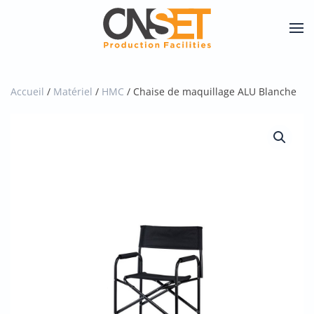
Skip
to
main
content
Accueil
/
Matériel
/
HMC
/ Chaise de maquillage ALU Blanche