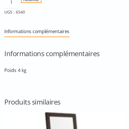
de
UGS :
6540
Chaise
de
maquillage
Informations complémentaires
ALU
Blanche
Informations complémentaires
Poids
4 kg
Produits similaires