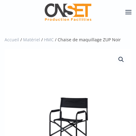
Skip
to
main
content
Accueil
/
Matériel
/
HMC
/ Chaise de maquillage ZUP Noir