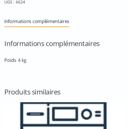
UGS :
6624
Chaise
de
maquillage
Informations complémentaires
ZUP
Noir
Informations complémentaires
Poids
4 kg
Produits similaires