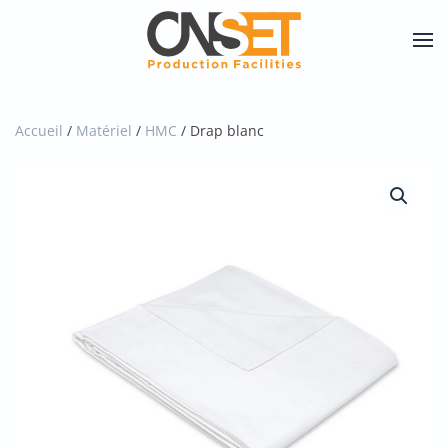
Skip
to
main
content
Accueil
/
Matériel
/
HMC
/ Drap blanc