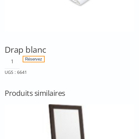
Drap blanc
quantité
Réservez
de
UGS :
6641
Drap
blanc
Produits similaires