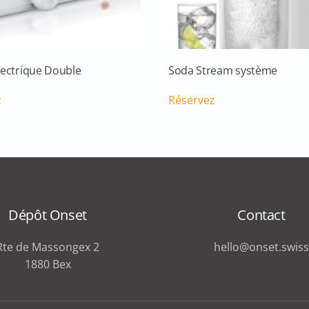
lectrique Double
Soda Stream système
z
Réservez
Dépôt Onset
Contact
Rte de Massongex 2
hello@onset.swiss
1880 Bex