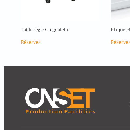
Table régie Guignalette
Plaque é
Réservez
Réserve