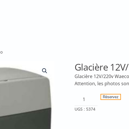
co
Glacière 12V
Glacière 12V/220v Waec
quantité
Réservez
de
UGS :
5374
Glacière
12V/220v
Waeco