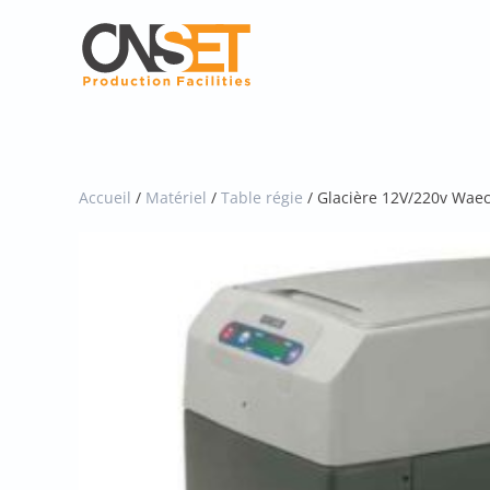
Skip
to
main
content
Accueil
/
Matériel
/
Table régie
/ Glacière 12V/220v Wae