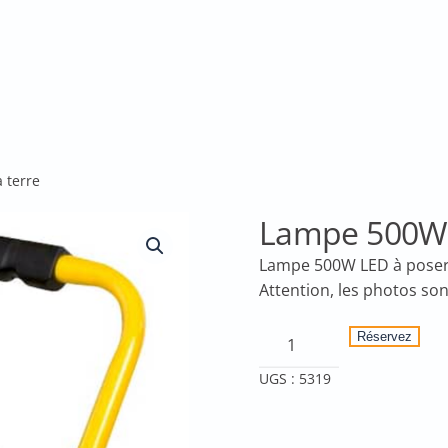
 terre
Lampe 500W L
Lampe 500W LED à poser 
quantité
Réservez
de
UGS :
5319
Lampe
500W
LED