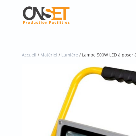
Skip
to
main
content
Accueil
/
Matériel
/
Lumière
/ Lampe 500W LED à poser à