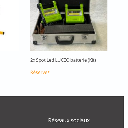
2x Spot Led LUCEO batterie (Kit)
Réservez
Réseaux sociaux