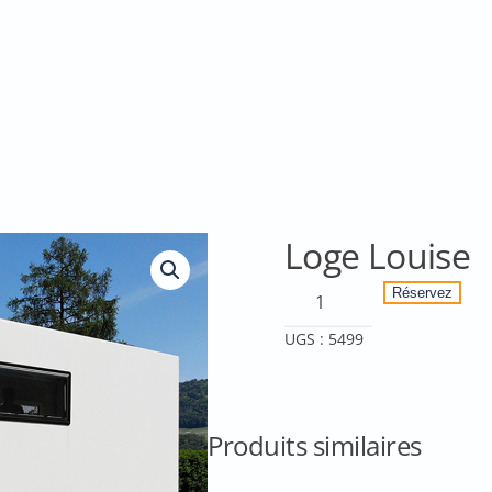
Loge Louise
quantité
Réservez
de
UGS :
5499
Loge
Louise
Produits similaires