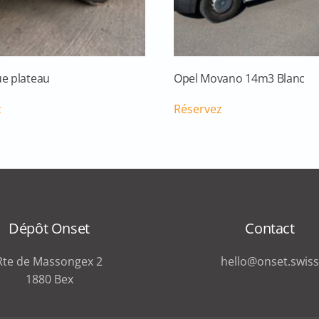
e plateau
Opel Movano 14m3 Blanc
z
Réservez
Dépôt Onset
Contact
Rte de Massongex 2
hello@onset.swiss
1880 Bex