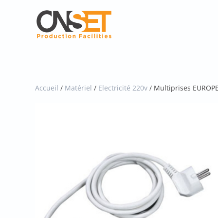
Skip
to
main
content
Accueil
/
Matériel
/
Electricité 220v
/ Multiprises EUROP