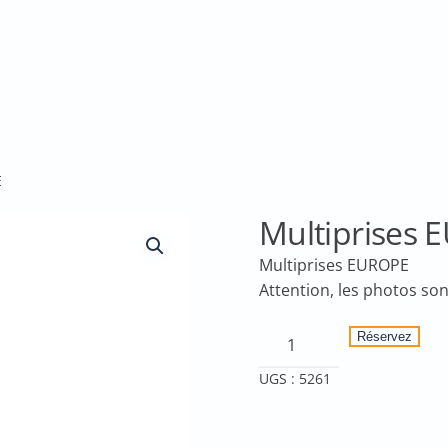
E
Multiprises
Multiprises EUROPE
quantité
Réservez
de
UGS :
5261
Multiprises
EUROPE