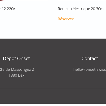
 12-220v
Rouleau électrique 20-30m
z
Réservez
Dépôt Onset
Contact
Rte de Massongex 2
hello@onset.swiss
1880 Bex