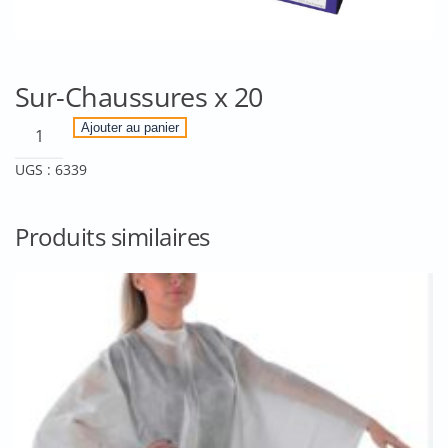
Sur-Chaussures x 20
quantité
Ajouter au panier
de
UGS :
6339
Sur-
Chaussures
x
Produits similaires
20