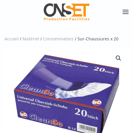
Skip
to
main
content
Accueil
/
Matériel
/
Consommables
/ Sur-Chaussures x 20