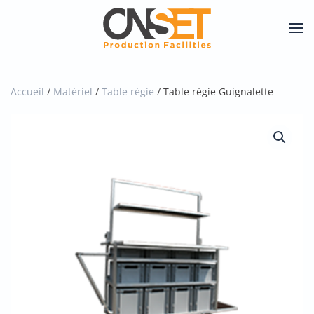
Skip
to
main
content
Accueil
/
Matériel
/
Table régie
/ Table régie Guignalette