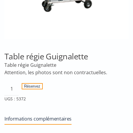
Table régie Guignalette
Table régie Guignalette
quantité
Réservez
de
UGS :
5372
Table
régie
Guignalette
Informations complémentaires