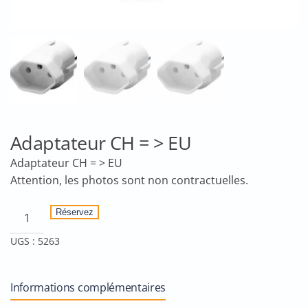
Adaptateur CH = > EU
Adaptateur CH = > EU
quantité
Réservez
de
UGS :
5263
Adaptateur
CH
=
Informations complémentaires
>