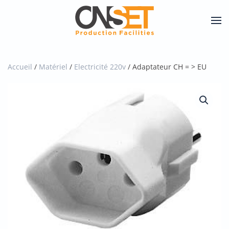
Skip
to
main
content
Accueil
/
Matériel
/
Electricité 220v
/ Adaptateur CH = > EU