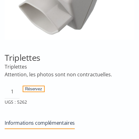
Triplettes
Triplettes
quantité
Réservez
de
UGS :
5262
Triplettes
Informations complémentaires