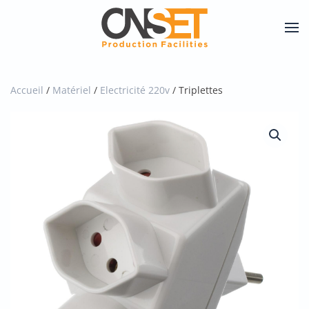
Skip
to
main
content
Accueil
/
Matériel
/
Electricité 220v
/ Triplettes