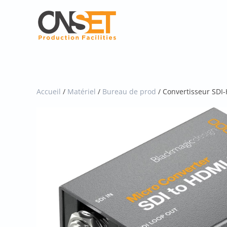
Skip
to
main
content
Accueil
/
Matériel
/
Bureau de prod
/ Convertisseur SDI