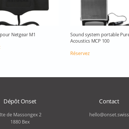
pour Netgear M1
Sound system portable Pur
Acoustics MCP 100
z
Réservez
Dépôt Onset
Contact
Rte de Massongex 2
hello@onset.swiss
1880 Bex