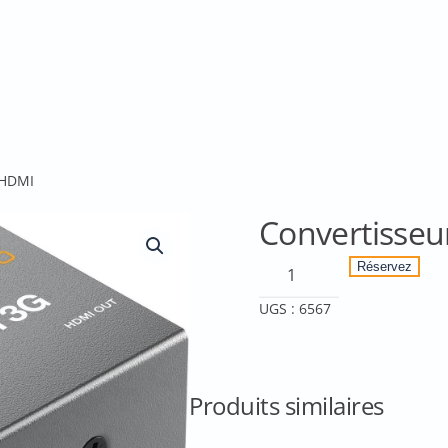
-HDMI
Convertisseu
quantité
Réservez
de
UGS :
6567
Convertisseur
SDI-
HDMI
Produits similaires