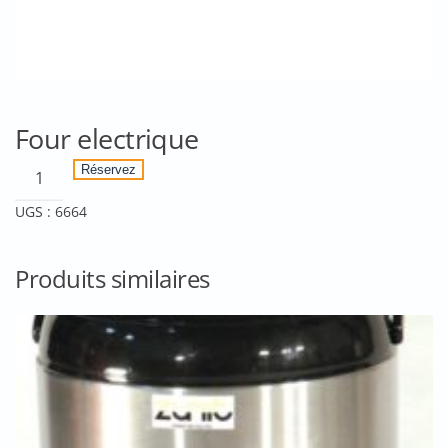
Four electrique
quantité
Réservez
de
UGS :
6664
Four
electrique
Produits similaires