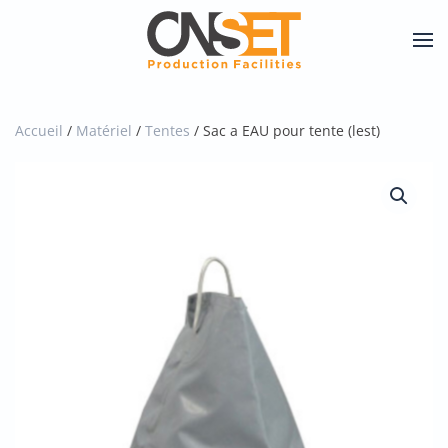
Skip
to
main
content
Accueil
/
Matériel
/
Tentes
/ Sac a EAU pour tente (lest)