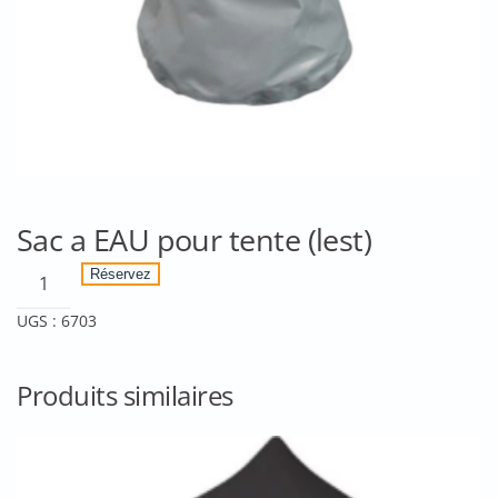
Sac a EAU pour tente (lest)
quantité
Réservez
de
UGS :
6703
Sac
a
EAU
Produits similaires
pour
tente
(lest)