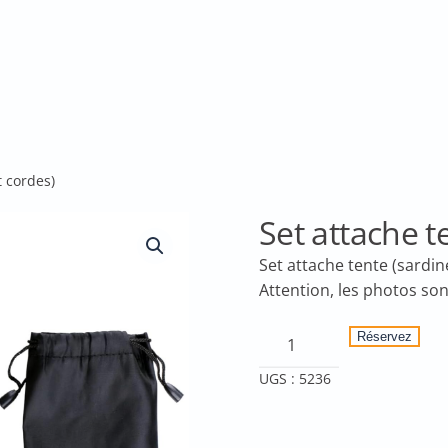
t cordes)
Set attache t
Set attache tente (sardin
quantité
Réservez
de
UGS :
5236
Set
attache
tente