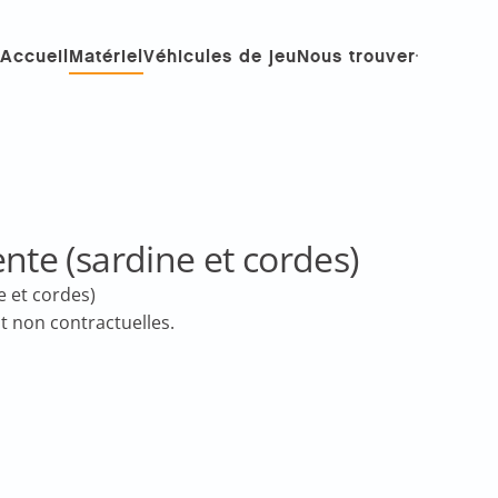
Accueil
Matériel
Véhicules de jeu
Nous trouver
ente (sardine et cordes)
e et cordes)