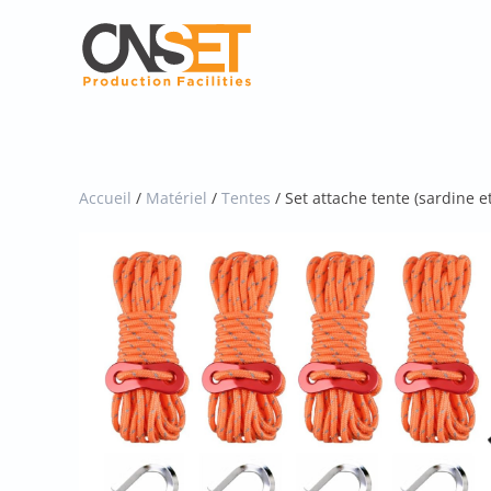
Skip
to
main
content
Accueil
/
Matériel
/
Tentes
/ Set attache tente (sardine e