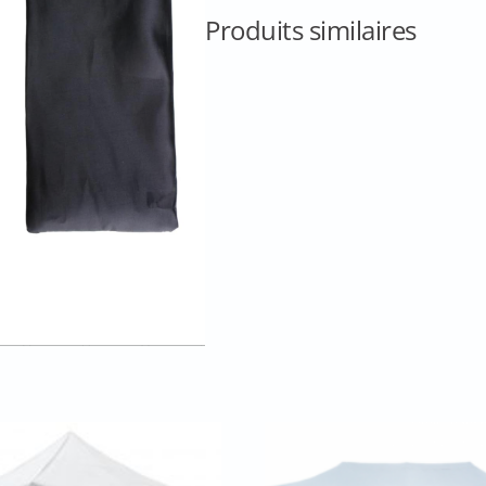
(sardine
Produits similaires
et
cordes)