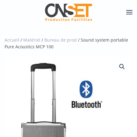
Skip
to
main
content
Accueil
/
Matériel
/
Bureau de prod
/ Sound system portable
Pure Acoustics MCP 100