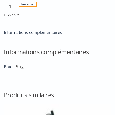
quantité
Réservez
de
UGS :
5293
Sound
system
portable
Informations complémentaires
Pure
Acoustics
MCP
Informations complémentaires
100
Poids
5 kg
Produits similaires