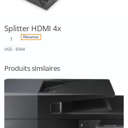
Splitter HDMI 4x
quantité
Réservez
de
UGS :
6564
Splitter
HDMI
4x
Produits similaires