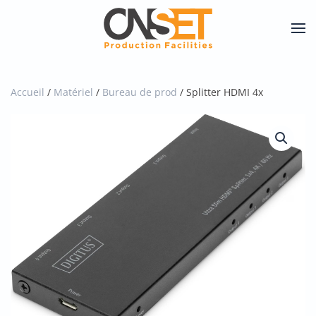
Skip
to
main
content
Accueil
/
Matériel
/
Bureau de prod
/ Splitter HDMI 4x