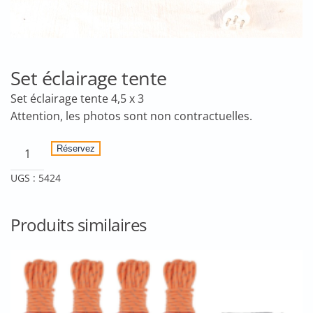
Set éclairage tente
Set éclairage tente 4,5 x 3
quantité
Réservez
de
UGS :
5424
Set
éclairage
tente
Produits similaires